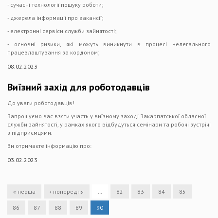
- сучасні технології пошуку роботи;
- джерела інформації про вакансії;
- електронні сервіси служби зайнятості;
- основні ризики, які можуть виникнути в процесі нелегального
працевлаштування за кордоном;
08.02.2023
Виїзний захід для роботодавців
До уваги роботодавців!
Запрошуємо вас взяти участь у виїзному заході Закарпатської обласної
служби зайнятості, у рамках якого відбудуться семінари та робочі зустрічі
з підприємцями.
Ви отримаєте інформацію про:
03.02.2023
« перша
‹ попередня
…
82
83
84
85
86
87
88
89
90