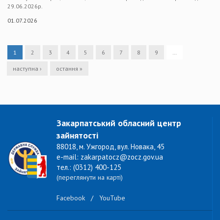
29.06.2026р.
01.07.2026
1
2
3
4
5
6
7
8
9
…
наступна ›
остання »
Закарпатський обласний центр
зайнятості
88018, м. Ужгород, вул. Новака, 45
e-mail: zakarpatocz@zocz.gov.ua
тел.: (0312) 400-125
(переглянути на карті)
Facebook
/
YouTube