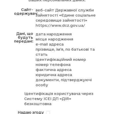
Сайт-
веб-сайт Державної служби
одержувач:
зайнятості «Єдине соціальне
середовище зайнятості»
https://www.dcz.gov.ua/
Дані, що
дата народження
будуть
місце народження
передані:
e-mail адреса
прізвище, ім’я, по батькові та
стать
ідентифікаційний номер
номер телефона
фактична адреса
юридична адреса
документи, підтверджуючі
особу
Ідентифікація користувача через
Систему ІСЕІ ДП «ДІЯ»
безкоштовна
Надаю згоду