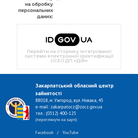
на обробку
персональних
даних:
Перейти на сторінку Інтегрованої
системи електронної ідентифікації
(ІСЕІ) ДП «ДІЯ»
Закарпатський обласний центр
зайнятості
88018, м. Ужгород, вул. Новака, 45
e-mail: zakarpatocz@zocz.gov.ua
тел.: (0312) 400-125
(переглянути на карті)
Facebook
/
YouTube