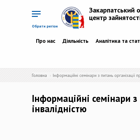
Перейти
до
Закарпатський 
основного
матеріалу
центр зайнятост
Обрати регіон
Про нас
Діяльність
Аналітика та ста
Головна
Інформаційні семінари з питань організації 
Інформаційні семінари з
інвалідністю