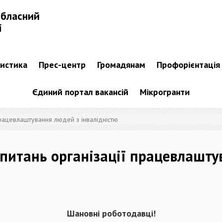
обласний
і
тистика
Прес-центр
Громадянам
Профорієнтація
Єдиний портал вакансій
Мікрогранти
працевлаштування людей з інвалідністю
 питань організації працевлашту
Шановні роботодавці
!