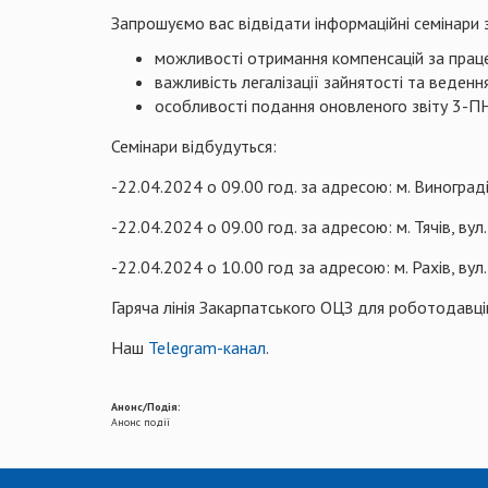
Запрошуємо вас відвідати інформаційні семінари 
можливості отримання компенсацій за працев
важливість легалізації зайнятості та веденн
особливості подання оновленого звіту 3-ПН 
Семінари відбудуться:
-22.04.2024 о 09.00 год. за адресою: м. Виноград
-22.04.2024 о 09.00 год. за адресою: м. Тячів, вул
-22.04.2024 о 10.00 год за адресою: м. Рахів, ву
Гаряча лінія Закарпатського ОЦЗ для роботодавц
Наш
Telegram-канал
.
Анонс/Подія:
Анонс події