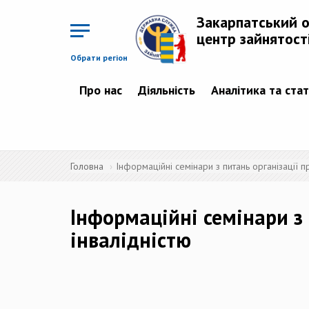
Перейти
до
Закарпатський 
основного
матеріалу
центр зайнятост
Обрати регіон
Про нас
Діяльність
Аналітика та ста
Головна
Інформаційні семінари з питань організації 
Інформаційні семінари з
інвалідністю