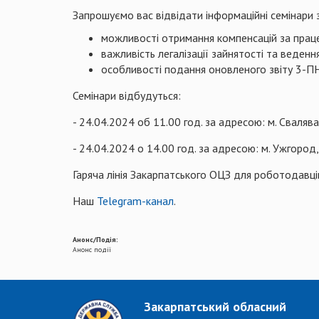
Запрошуємо вас відвідати інформаційні семінари 
можливості отримання компенсацій за працев
важливість легалізації зайнятості та веденн
особливості подання оновленого звіту 3-ПН 
Семінари відбудуться:
- 24.04.2024 об 11.00 год. за адресою: м. Свалява
- 24.04.2024 о 14.00 год. за адресою: м. Ужгород
Гаряча лінія Закарпатського ОЦЗ для роботодавц
Наш
Telegram-канал
.
Анонс/Подія:
Анонс події
Закарпатський обласний