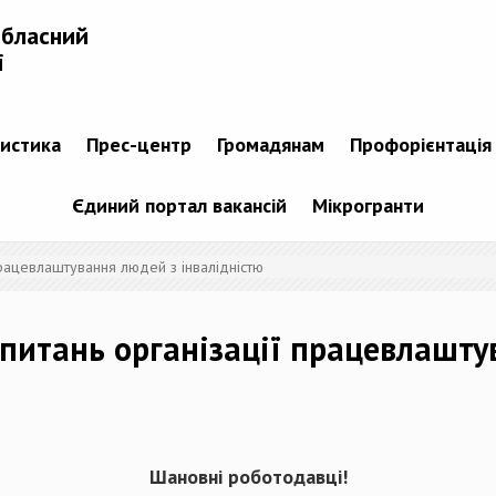
обласний
і
тистика
Прес-центр
Громадянам
Профорієнтація
Єдиний портал вакансій
Мікрогранти
працевлаштування людей з інвалідністю
 питань організації працевлашту
Шановні роботодавці
!