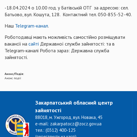
-18.04.2024 о 10.00 год. у Батівській ОТГ за адресою: сел.
Батьово, вул. Кошута, 128. Контактний тел. 050-855-52-40.
Наш
Telegram-канал
.
Роботодавці мають можливість самостійно розміщувати
вакансії на
сайті
Державної служби зайнятості: та в
Telegram-каналі Робота зараз: Державна служба
зайнятості.
Анонс/Подія:
Анонс події
Закарпатський обласний центр
зайнятості
88018, м. Ужгород, вул. Новака, 45
e-mail: zakarpatocz@zocz.gov.ua
тел.: (0312) 400-125
(переглянути на карті)