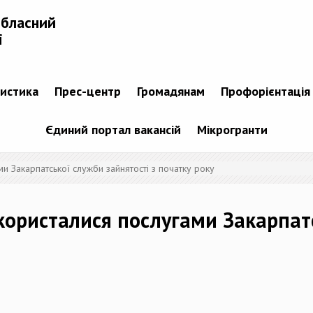
обласний
і
тистика
Прес-центр
Громадянам
Профорієнтація
Єдиний портал вакансій
Мікрогранти
ми Закарпатської служби зайнятості з початку року
скористалися послугами Закарпат