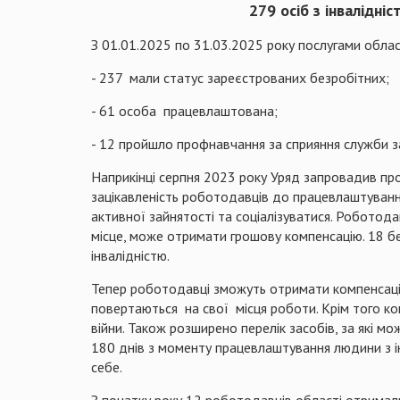
279
ос
іб
з інвалідні
З 01.01.2025 по 31.03.2025 року послугами обласн
- 237 мали статус зареєстрованих безробітних;
- 61 особа працевлаштована;
- 12 пройшло профнавчання за сприяння служби за
Наприкінці серпня 2023 року Уряд запровадив пр
зацікавленість роботодавців до працевлаштуванн
активної зайнятості та соціалізуватися. Роботод
місце, може отримати грошову компенсацію. 18 
інвалідністю.
Тепер роботодавці зможуть отримати компенсацію 
повертаються на свої місця роботи. Крім того ком
війни. Також розширено перелік засобів, за які 
180 днів з моменту працевлаштування людини з і
себе.