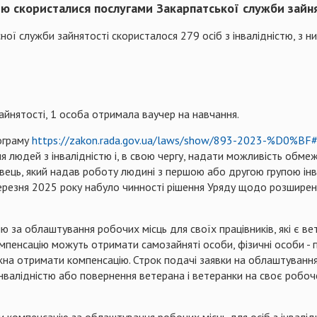
стю скористалися послугами Закарпатської служби зайня
ої служби зайнятості скористалося 279 осіб з інвалідністю, з ни
йнятості, 1 особа отримала ваучер на навчання.
ограму
https://zakon.rada.gov.ua/laws/show/893-2023-%D0%BF
я людей з інвалідністю і, в свою чергу, надати можливість об
авець, який надав роботу людині з першою або другою групою інв
березня 2025 року набуло чинності рішення Уряду щодо розшир
за облаштування робочих місць для своїх працівників, які є вет
пенсацію можуть отримати самозайняті особи, фізичні особи - під
можна отримати компенсацію. Строк подачі заявки на облаштуванн
нвалідністю або повернення ветерана і ветеранки на своє робоч