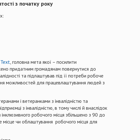
тості з початку року
х:
#Text
, головна мета якої – посилити
межено придатним громадянам повернутися до
алідності та підлаштував під її потреби робоче
ення можливостей для працевлаштування людей з
еранами і ветеранками з інвалідністю та
приємці з інвалідністю, в тому числі й внаслідок
я інклюзивного робочого місця збільшено з 90 до
е місце чи облаштування робочого місця для