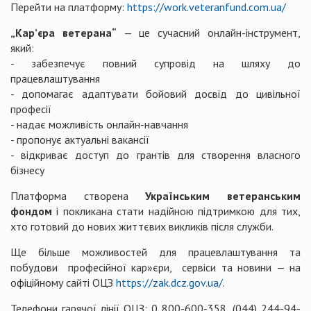
Перейти на платформу:
https://work.veteranfund.com.ua/
„Кар’єра ветерана“
— це сучасний онлайн-інструмент,
який:
- забезпечує повний супровід на шляху до
працевлаштування
- допомагає адаптувати бойовий досвід до цивільної
професії
- надає можливість онлайн-навчання
- пропонує актуальні вакансії
- відкриває доступ до грантів для створення власного
бізнесу
Платформа створена
Українським ветеранським
фондом
і покликана стати надійною підтримкою для тих,
хто готовий до нових життєвих викликів після служби.
Ще більше можливостей для працевлаштування та
побудови професійної кар»єри, сервіси та новини — на
офіційному сайті ОЦЗ
https://zak.dcz.gov.ua/
.
Телефони гарячої лінії ОЦЗ: 0 800-600-358, (044) 244-94-