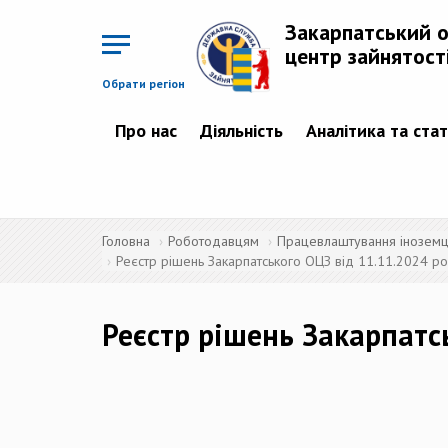
Перейти
до
Закарпатський 
основного
матеріалу
центр зайнятост
Обрати регіон
Про нас
Діяльність
Аналітика та ста
Головна
Роботодавцям
Працевлаштування іноземців
Реєстр рішень Закарпатського ОЦЗ від 11.11.2024 ро
Реєстр рішень Закарпатс