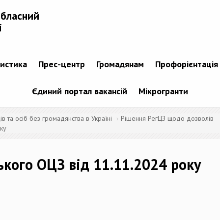
обласний
і
тистика
Прес-центр
Громадянам
Профорієнтація
Єдиний портал вакансій
Мікрогранти
 та осіб без громадянства в Україні
Рішення РегЦЗ щодо дозволів
ку
ького ОЦЗ від 11.11.2024 року