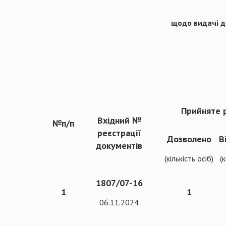
щодо видачі до
Прийняте 
Вхідний №
№п/п
реєстрації
Дозволено
В
документів
(кількість осіб)
(к
1807/07-16
1
1
06.11.2024