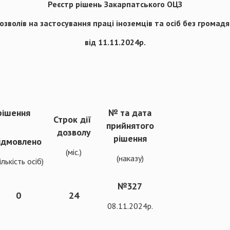
Реєстр рішень Закарпатського ОЦЗ
зволів на застосування праці іноземців та осіб без громадя
від 11.11.2024р.
рішення
№ та дата
Строк дії
прийнятого
дозволу
рішення
ідмовлено
(міс.)
(наказу)
ількість осіб)
№327
0
24
08.11.2024р.