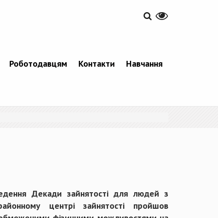
Роботодавцям
Контакти
Навчання
едення Декади зайнятості для людей з
крайонному центрі зайнятості пройшов
з обмеженими фізичними можливостями на