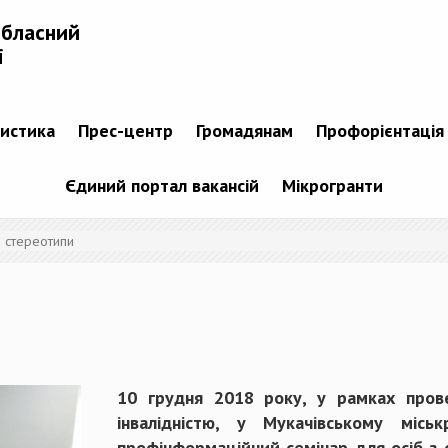
обласний
і
тистика
Прес-центр
Громадянам
Профорієнтація
Єдиний портал вакансій
Мікрогранти
 стереотипи
10 грудня 2018 року, у рамках пров
інвалідністю, у Мукачівському місь
профінформаційний семінар для осіб 