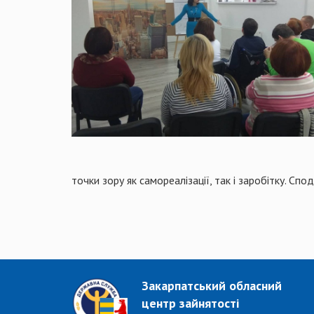
точки зору як самореалізації, так і заробітку. С
Закарпатський обласний
центр зайнятості