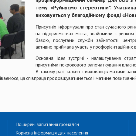
тему «Руйнуємо стереотипи". Учасник
виховується у благодійному фонді «Нов
Присутніх інформували про стан сучасного рин
на підприємствах міста, знайомили з ринком 
базою, послугами служби зайнятості, центра
активно приймала участь у профорієнтаційних в
Основна ідея зустрічі - налаштування страт
присутніми покрокового започаткування власно
В такому разі, кожен з вихованців матиме зан
подіваємося, ця співпраця продовжуватиметься і матиме позитивни
Поширені запитання громадян
Корисна інформація для населення