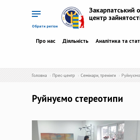
Перейти
до
Закарпатський 
основного
матеріалу
центр зайнятост
Обрати регіон
Про нас
Діяльність
Аналітика та ста
Головна
Прес-центр
Семінари, тренінги
Руйнуємо
Руйнуємо стереотипи