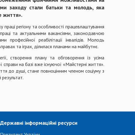
ами заходу стали батьки та молодь, яка
е життя».
ку праці регіону та особливості працевлаштування
праці та актуальними вакансіями, законодавчою
ми професійної реабілітації інвалідів. Молодь
правах та іграх, ділилася планами на майбутнє.
егії, створення плану та обговорення із усіма
ї справи на базі вже існуючої «Майстерні життя».
яття до душі, стане повноцінним членом соціуму з
й результат.
Державні інформаційні ресурси
Президент України