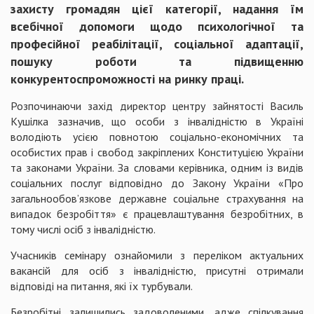
захисту громадян цієї категорії, надання їм
всебічної допомоги щодо психологічної та
професійної реабілітації, соціальної адаптації,
пошуку роботи та підвищенню
конкурентоспроможності на ринку праці.
Розпочинаючи захід директор центру зайнятості Василь
Кушілка зазначив, що особи з інвалідністю в Україні
володіють усією повнотою соціально-економічних та
особистих прав і свобод закріплених Конституцією України
та законами України. За словами керівника, одним із видів
соціальних послуг відповідно до Закону України «Про
загальнообов’язкове державне соціальне страхування на
випадок безробіття» є працевлаштування безробітних, в
тому числі осіб з інвалідністю.
Учасників семінару ознайомили з переліком актуальних
вакансій для осіб з інвалідністю, присутні отримали
відповіді на питання, які їх турбували.
Безробітні залишились задоволеними, адже спілкування