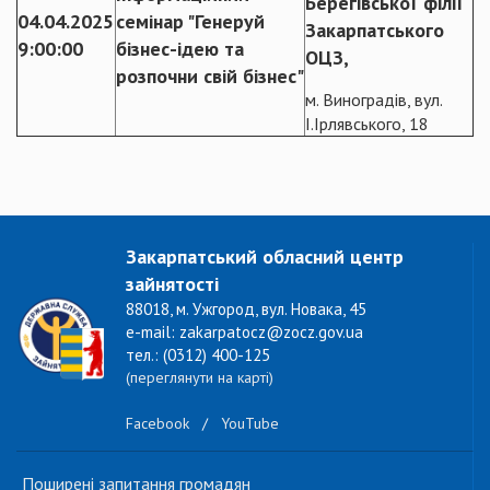
Берегівської філії
04.04.2025
семінар "Генеруй
Закарпатського
9:00:00
бізнес-ідею та
ОЦЗ,
розпочни свій бізнес"
м. Виноградів, вул.
І.Ірлявського, 18
Закарпатський обласний центр
зайнятості
88018, м. Ужгород, вул. Новака, 45
e-mail: zakarpatocz@zocz.gov.ua
тел.: (0312) 400-125
(переглянути на карті)
Facebook
/
YouTube
Поширені запитання громадян