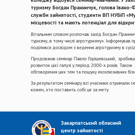
туризму Богдан Пранничук, голова Івано-Ф
служби зайнятості, студенти ВП НУБіП «Му
місцевості та мають потенціал для відкри
Вітальним словом розпочав захід Богдан Пранничу
туризму, в тому числі агротуризму». Інформував п
поділився досвідом з ведення агротуризму в сусід
Продовжив семінар Павло Горішевський, зробивши
розвиток цієї галузі у період 2000-х років. Також
обговорення цих тем та пошуку ексклюзивних бізн
За результатом семінару всі учасники отримали с
кожен, хто поставить собі це за мету.
Закарпатський обласний
центр зайнятості