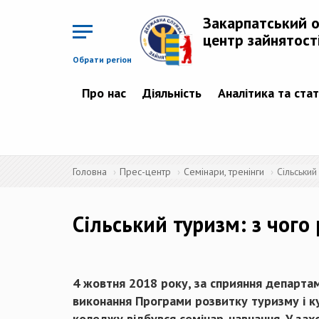
Перейти
до
Закарпатський 
основного
матеріалу
центр зайнятост
Обрати регіон
Про нас
Діяльність
Аналітика та ста
Головна
Прес-центр
Семінари, тренінги
Сільський
Сільський туризм: з чого
4 жовтня 2018 року, за сприяння департам
виконання Програми розвитку туризму і ку
коледжу відбувся семінар-навчання. У зах