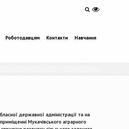
Роботодавцям
Контакти
Навчання
бласної державної адміністрації та на
в приміщенні Мукачівського аграрного
и сприяння розвитку сільського зеленого