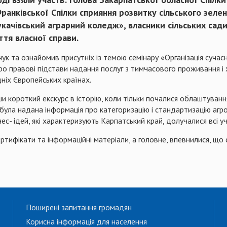
ранківської Спілки сприяння розвитку сільського зеле
качівський аграрний коледж», власники сільських садиб
ття власної справи.
к та ознайомив присутніх із темою семінару «Організація сучасн
ро правові підстави надання послуг з тимчасового проживання і 
ніх Європейських країнах.
 короткий екскурс в історію, коли тільки почалися облаштуван
 була надана інформація про категоризацію і стандартизацію агро
ес- ідей, які характеризують Карпатський край, долучалися всі 
ертифікати та інформаційні матеріали, а головне, впевнилися, щ
Поширені запитання громадян
Корисна інформація для населення