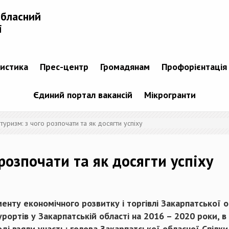
обласний
і
тистика
Прес-центр
Громадянам
Профорієнтація
Єдиний портал вакансій
Мікрогранти
 туризм: з чого розпочати та як досягти успіху
 розпочати та як досягти успіху
енту економічного розвитку і торгівлі Закарпатської о
рортів у Закарпатській області на 2016 – 2020 роки, 
оді взяли участь: голова Закарпатської обласної Спілк