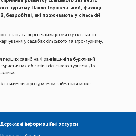
ного туризму Павло Горішевський, фахівці
, безробітні, які проживають у сільській
ого стану та перспективи розвитку сільського
харчування у садибах сільського та агро-туризму,
ня перших садиб на Франківщині та бурхливий
туристичних об’єктів і сільського туризму. До
учасники.
о сільським чи агротуризмом займатися може
Державні інформаційні ресурси
Президент України