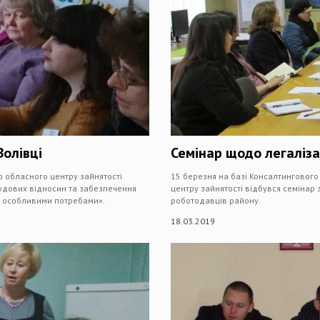
олівці
Семінар щодо легаліза
о обласного центру зайнятості
15 березня на базі Консалтингового 
рудових відносин та забезпечення
центру зайнятості відбувся семінар 
 з особливими потребами».
роботодавців району.
18.03.2019