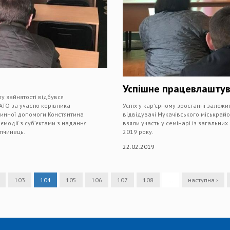
Успішне працевлаштува
у зайнятості відбувся
АТО за участю керівника
Успіх у кар’єрному зростанні залежи
ринної допомоги Констянтина
відвідувачі Мукачівського міськрайо
ємодії з суб’єктами з надання
взяли участь у семінарі із загальни
пчинець.
2019 року.
22.02.2019
103
104
105
106
107
108
…
наступна ›