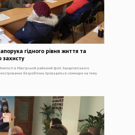
запорука гідного рівня життя та
о захисту
нятості в Міжгірській районній філії Закарпатського
реєстрованих безробітних проводяться семінари на тему