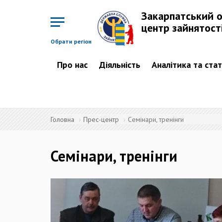
Перейти
до
Закарпатський 
основного
матеріалу
центр зайнятост
Обрати регіон
Про нас
Діяльність
Аналітика та ста
Головна
Прес-центр
Семінари, тренінги
Семінари, тренінги