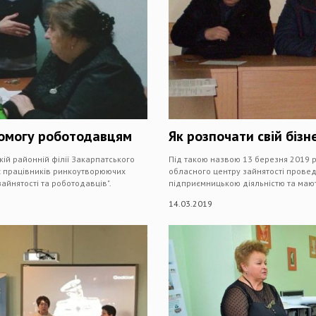
помогу роботодавцям
Як розпочати свій бізн
кій районній філії Закарпатського
Під такою назвою 13 березня 2019 ро
х працівників ринкоутворюючих
обласного центру зайнятості провед
айнятості та роботодавців".
підприємницькою діяльністю та мают
14.03.2019