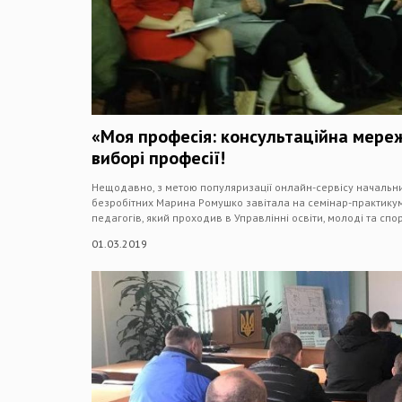
«Моя професія: консультаційна мережа
виборі професії!
Нещодавно, з метою популяризації онлайн-сервісу начальни
безробітних Марина Ромушко завітала на семінар-практикум
педагогів, який проходив в Управлінні освіти, молоді та спо
01.03.2019