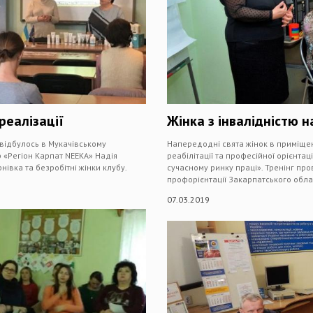
реалізації
Жінка з інвалідністю н
 відбулось в Мукачівському
Напередодні свята жінок в приміщен
 «Регіон Карпат NEEKA» Надія
реабілітації та професійної орієнтаці
івка та безробітні жінки клубу.
сучасному ринку праці». Тренінг про
профорієнтації Закарпатського обла
07.03.2019