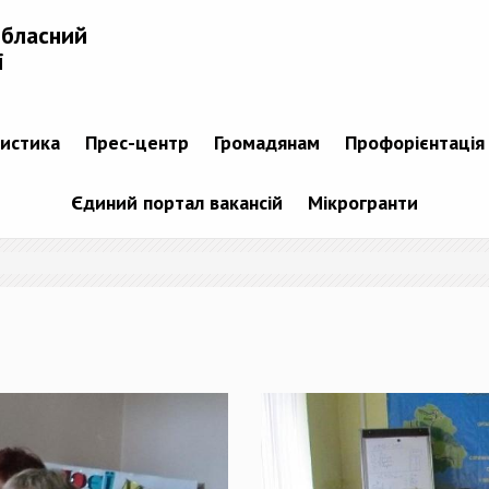
обласний
і
тистика
Прес-центр
Громадянам
Профорієнтація
Єдиний портал вакансій
Мікрогранти