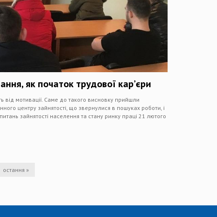
ння, як початок трудової кар’єри
ть від мотивації. Саме до такого висновку прийшли
нного центру зайнятості, що звернулися в пошуках роботи, і
х питань зайнятості населення та стану ринку праці 21 лютого
остання »