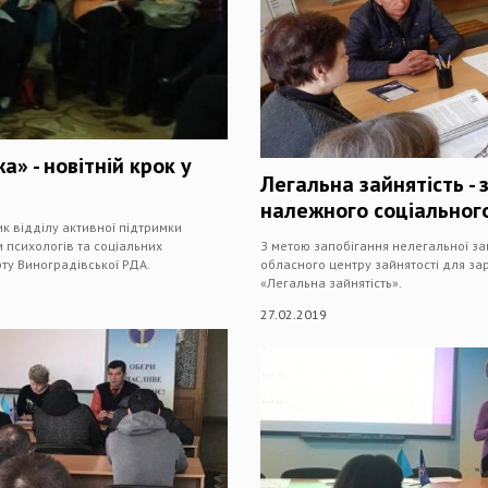
» - новітній крок у
Легальна зайнятість - 
належного соціальног
к відділу активної підтримки
 психологів та соціальних
З метою запобігання нелегальної зай
рту Виноградівської РДА.
обласного центру зайнятості для за
«Легальна зайнятість».
27.02.2019