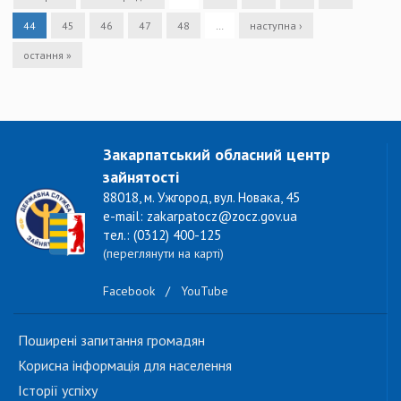
44
45
46
47
48
…
наступна ›
остання »
Закарпатський обласний центр
зайнятості
88018, м. Ужгород, вул. Новака, 45
e-mail: zakarpatocz@zocz.gov.ua
тел.: (0312) 400-125
(переглянути на карті)
Facebook
/
YouTube
Поширені запитання громадян
Корисна інформація для населення
Історії успіху