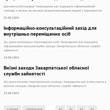
Шановні роботодавці! Запрошуємо вас відвідати інформаційний
семінар з питань організації працевлаштування людей з інвалідністю.
25.04.2024
Інформаційно-консультаційний захід для
внутрішньо переміщених осіб
До уваги внутрішньо переміщених осіб! Запрошуємо вас відвідати
інформаційно-консультаційні заходи Закарпатської обласної служби
зайнятості.
24.04.2024
Виїзні заходи Закарпатської обласної
служби зайнятості
До уваги жителів територіальних громад! Запрошуємо вас взяти участь у
виїзних заходах Закарпатської обласної служби зайнятості.
23.04.2024
« перша
‹ попередня
…
40
41
42
43